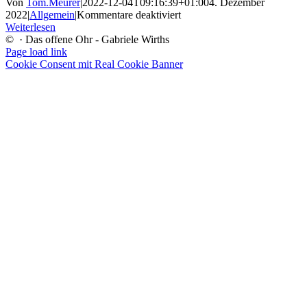
Von
Tom.Meurer
|
2022-12-04T09:16:39+01:00
4. Dezember
für
2022
|
Allgemein
|
Kommentare deaktiviert
Hallo
Weiterlesen
Welt!
©
· Das offene Ohr - Gabriele Wirths
Page load link
Cookie Consent mit Real Cookie Banner
Nach
oben